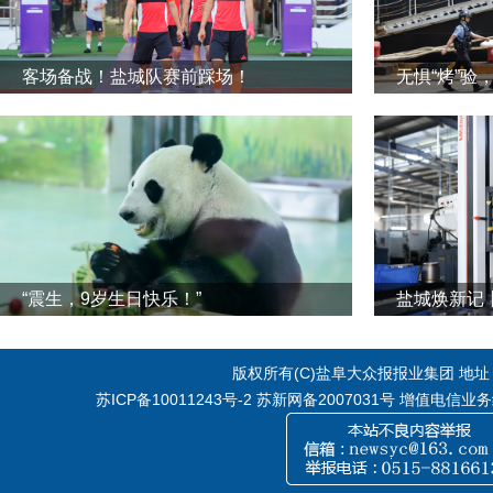
客场备战！盐城队赛前踩场！
无惧“烤”验
“震生，9岁生日快乐！”
版权所有(C)盐阜大众报报业集团 地址：江
苏ICP备10011243号-2
苏新网备2007031号 增值电信业务