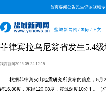
首页
要闻
公告
民生
评论
视频
专
盐城新闻网
/
国际
/
正文
菲律宾拉乌尼翁省发生5.4
我言新闻
2025-05-24 12:15
根据菲律宾火山地震研究所发布的信息，5月24
纬16.88度，东经120.08度，震源深度10公里。