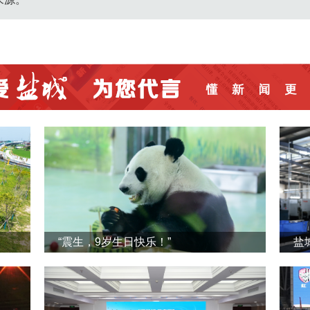
“震生，9岁生日快乐！”