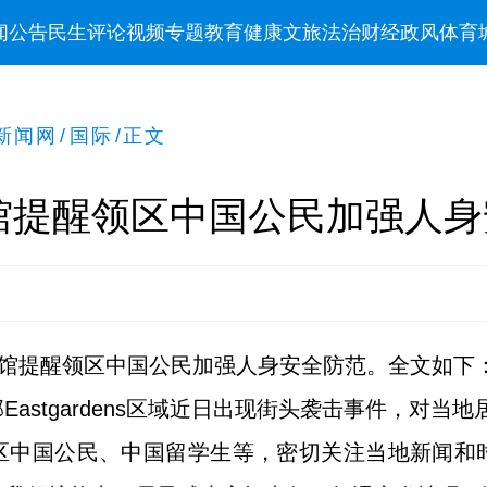
闻
公告
民生
评论
视频
专题
教育
健康
文旅
法治
财经
政风
体育
新闻网
/
国际
/
正文
馆提醒领区中国公民加强人身
领馆提醒领区中国公民加强人身安全防范。全文如下
astgardens区域近日出现街头袭击事件，对当
区中国公民、中国留学生等，密切关注当地新闻和