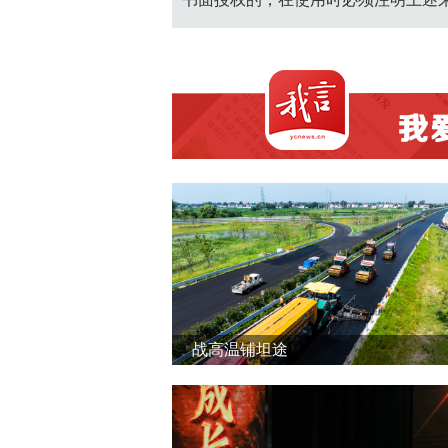
战高温铺坦途