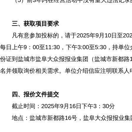
（
5
）前
3
年内在经营活动中没有重大违法记录
三、获取项目要求
凡有意参加投标的，请于
2025
年
9
月
10
日至
20
每日上午
9
：
00
至
11:30
，下午
3:00
至
5:30
，持单位
份证到盐城市盐阜大众报报业集团（盐城市新都路
名并领取询价相关需求。单位介绍信应注明联系人
四、报价文件提交
截止时间：
2025
年
9
月
16
日
下午
3
：
3
0
分
地点：盐城市新都路
16
号，盐阜大众报报业集