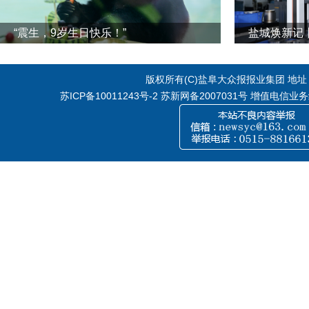
“震生，9岁生日快乐！”
版权所有(C)盐阜大众报报业集团 地址：江
苏ICP备10011243号-2
苏新网备2007031号 增值电信业务