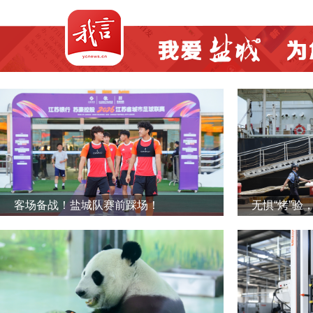
客场备战！盐城队赛前踩场！
无惧“烤”验