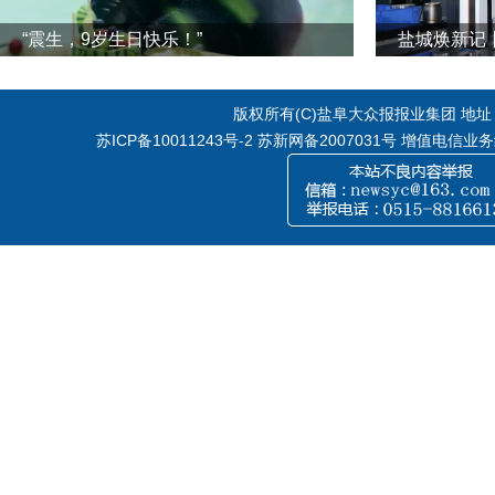
“震生，9岁生日快乐！”
版权所有(C)盐阜大众报报业集团 地址：江
苏ICP备10011243号-2
苏新网备2007031号 增值电信业务