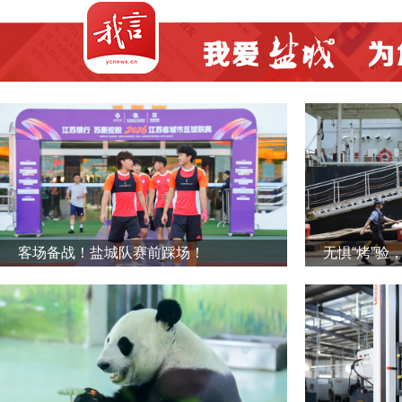
客场备战！盐城队赛前踩场！
无惧“烤”验