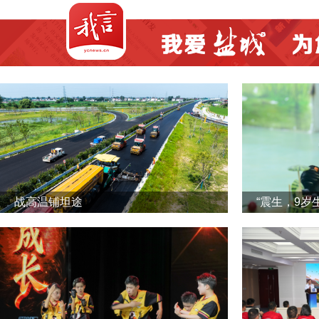
战高温铺坦途
“震生，9岁