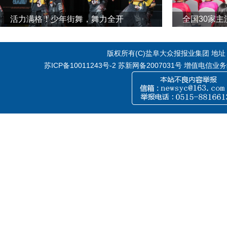
活力满格！少年街舞，舞力全开
全国30家
版权所有(C)盐阜大众报报业集团 地址：江
苏ICP备10011243号-2
苏新网备2007031号 增值电信业务