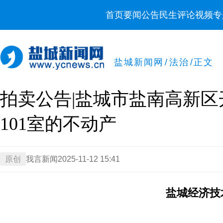
首页
要闻
公告
民生
评论
视频
专
盐城新闻网
/
法治
/
正文
拍卖公告|盐城市盐南高新区
101室的不动产
原创
我言新闻
2025-11-12 15:41
盐城经济技