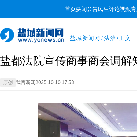
首页
要闻
公告
民生
评论
视频
专
盐城新闻网
/
法治
/
正文
盐都法院宣传商事商会调解
原创
我言新闻
2025-10-10 17:53