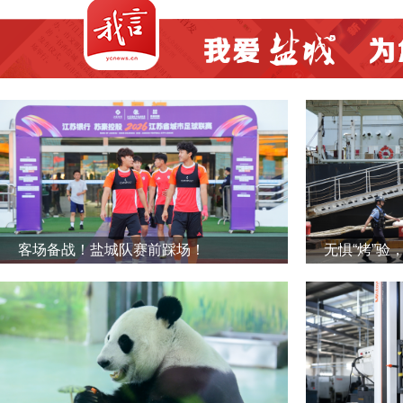
客场备战！盐城队赛前踩场！
无惧“烤”验