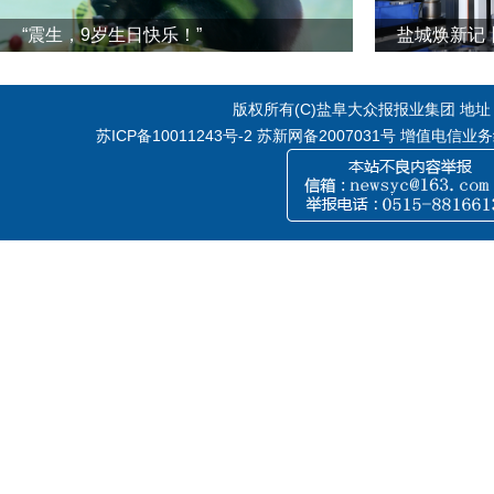
“震生，9岁生日快乐！”
版权所有(C)盐阜大众报报业集团 地址：江
苏ICP备10011243号-2
苏新网备2007031号 增值电信业务