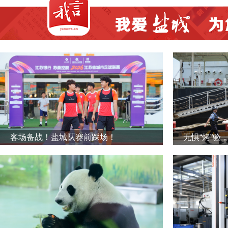
客场备战！盐城队赛前踩场！
无惧“烤”验