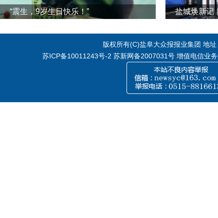
“震生，9岁生日快乐！”
版权所有(C)盐阜大众报报业集团 地址：江
苏ICP备10011243号-2
苏新网备2007031号 增值电信业务