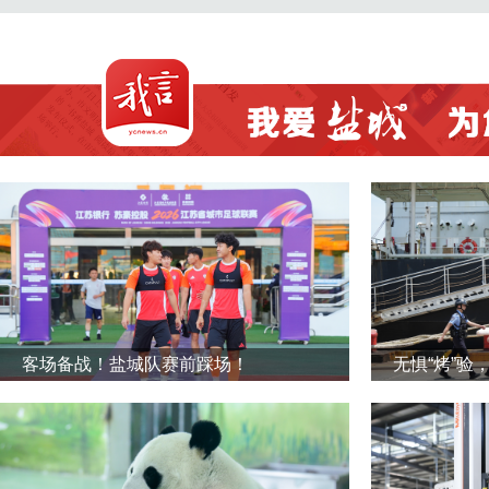
客场备战！盐城队赛前踩场！
无惧“烤”验