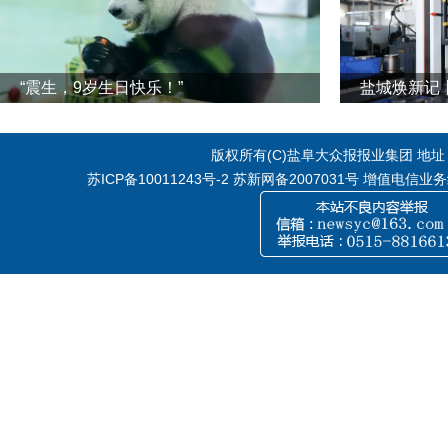
“震生，9岁生日快乐！”
版权所有(C)盐阜大众报报业集团 地址：江
苏ICP备10011243号-2
苏新网备2007031号 增值电信业务