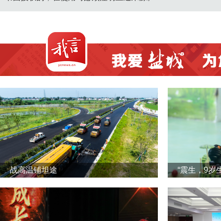
战高温铺坦途
“震生，9岁