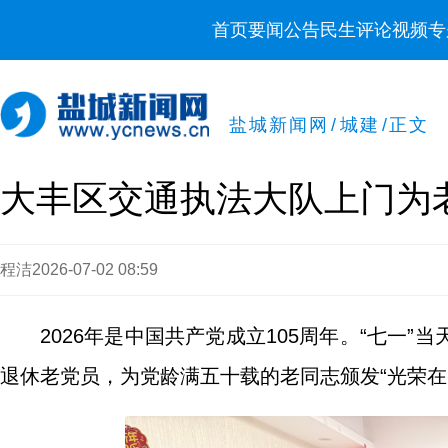
首页
要闻
公告
民生
评论
视频
专
盐城新闻网
/
城建
/
正文
大丰区交通执法大队上门为老
程洁
2026-07-02 08:59
2026年是中国共产党成立105周年。“七一
退休老党员，为党龄满五十载的老同志颁发“光荣在