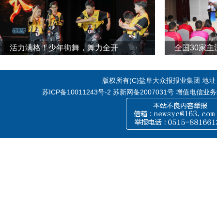
活力满格！少年街舞，舞力全开
全国30家
版权所有(C)盐阜大众报报业集团 地址：江
苏ICP备10011243号-2
苏新网备2007031号 增值电信业务