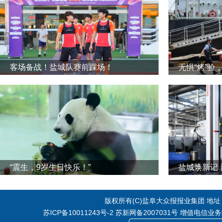
客场备战！盐城队赛前踩场！
无惧“烤”验
“震生，9岁生日快乐！”
版权所有(C)盐阜大众报报业集团 地址：江
苏ICP备10011243号-2
苏新网备2007031号 增值电信业务