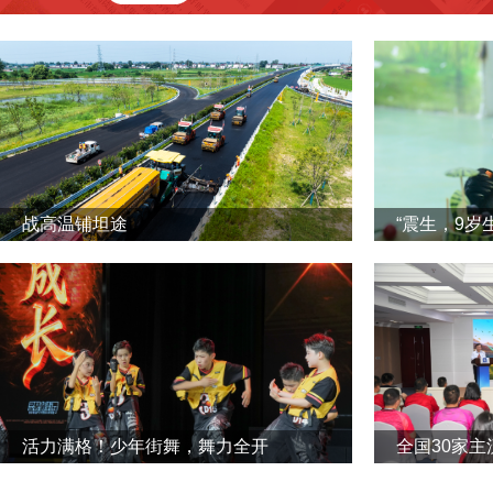
战高温铺坦途
“震生，9岁
活力满格！少年街舞，舞力全开
全国30家