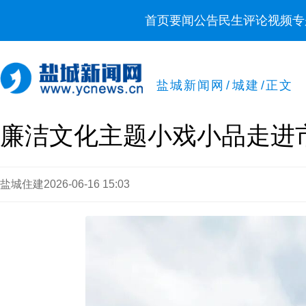
首页
要闻
公告
民生
评论
视频
专
盐城新闻网
/
城建
/
正文
廉洁文化主题小戏小品走进
盐城住建
2026-06-16 15:03