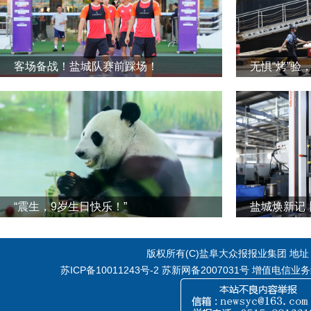
客场备战！盐城队赛前踩场！
无惧“烤”验
“震生，9岁生日快乐！”
版权所有(C)盐阜大众报报业集团 地址：江
苏ICP备10011243号-2
苏新网备2007031号 增值电信业务