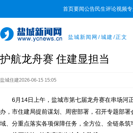
首页
要闻
公告
民生
评论
视频
专
盐城新闻网
/
城建
/
正文
护航龙舟赛 住建显担当
盐城住建
2026-06-15 15:05
6月14日上午，盐城市第七届龙舟赛在串场
办，市住建局提前谋划、周密部署，召开专题部署
域、分重点落实各项保障任务，全方位、全链条筑