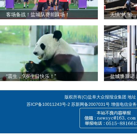
客场备战！盐城队赛前踩场！
无惧“烤”验
“震生，9岁生日快乐！”
版权所有(C)盐阜大众报报业集团 地址：江
苏ICP备10011243号-2
苏新网备2007031号 增值电信业务