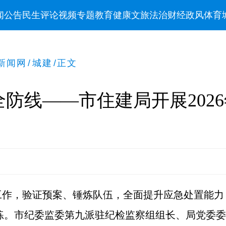
闻
公告
民生
评论
视频
专题
教育
健康
文旅
法治
财经
政风
体育
新闻网
/
城建
/
正文
防线——市住建局开展202
作，验证预案、锤炼队伍，全面提升应急处置能力，
演练。市纪委监委第九派驻纪检监察组组长、局党委