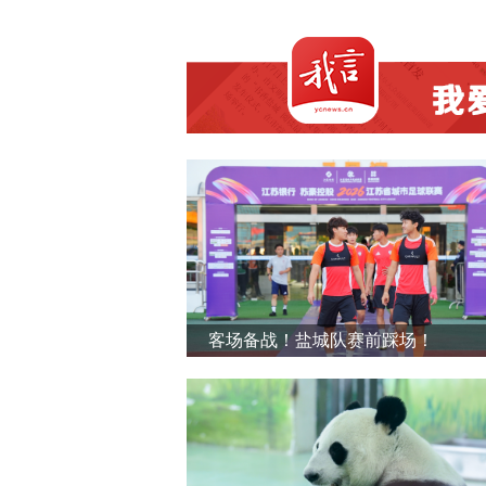
客场备战！盐城队赛前踩场！