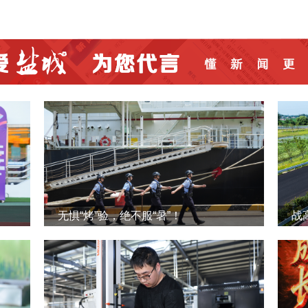
无惧“烤”验，绝不服“暑”！
战