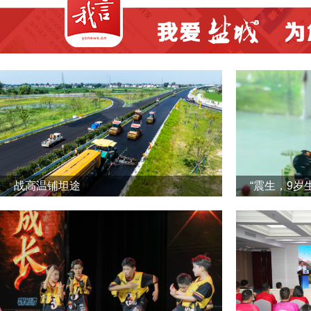
战高温铺坦途
“震生，9岁