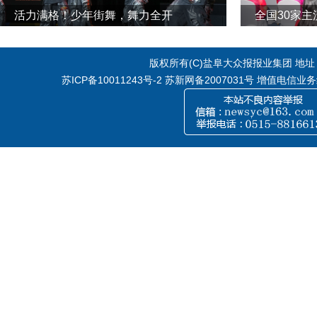
活力满格！少年街舞，舞力全开
全国30家
版权所有(C)盐阜大众报报业集团 地址：江
苏ICP备10011243号-2
苏新网备2007031号 增值电信业务