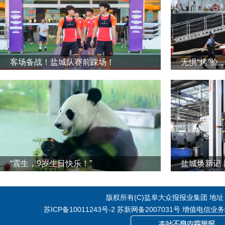
客场备战！盐城队赛前踩场！
无惧“烤”验
“震生，9岁生日快乐！”
版权所有(C)盐阜大众报报业集团 地址：江
苏ICP备10011243号-2
苏新网备2007031号 增值电信业务