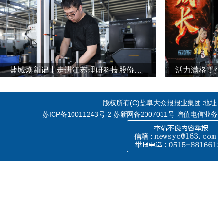
盐城焕新记丨走进江苏理研科技股份有限公司
活力满格！
版权所有(C)盐阜大众报报业集团 地址：江
苏ICP备10011243号-2
苏新网备2007031号 增值电信业务