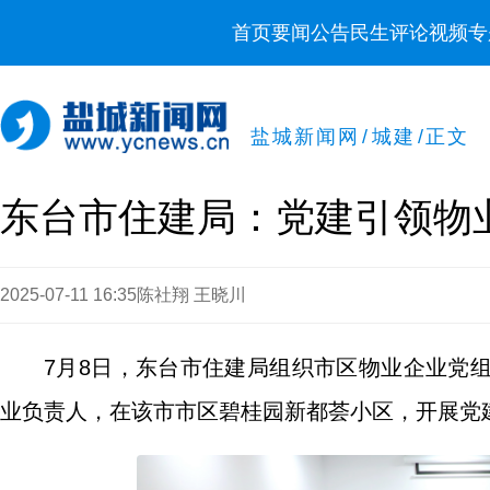
首页
要闻
公告
民生
评论
视频
专
盐城新闻网
/
城建
/
正文
东台市住建局：党建引领物
2025-07-11 16:35
陈社翔 王晓川
7月8日，东台市住建局组织市区物业企业党
业负责人，在该市市区碧桂园新都荟小区，开展党