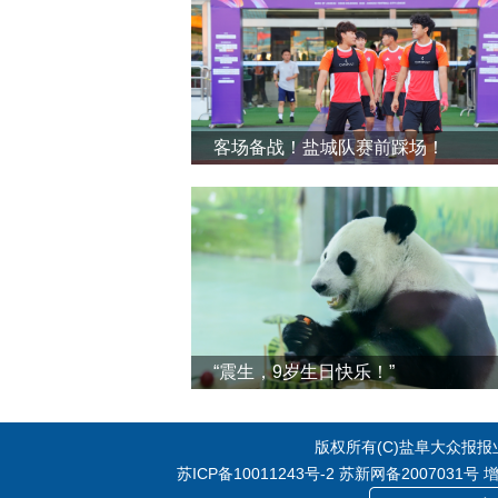
客场备战！盐城队赛前踩场！
“震生，9岁生日快乐！”
版权所有(C)盐阜大众报报业集
苏ICP备10011243号-2
苏新网备2007031号