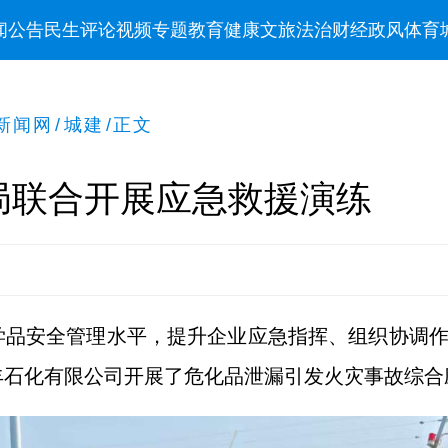
闻
公告
民生
评论
视频
专题
教育
健康
文旅
法治
财经
政风
体育
新闻网
/
城建
/
正文
局联合开展应急救援演练
品安全管理水平，提升企业应急指挥、组织协调作
丰石化有限公司开展了危化品泄漏引发火灾事故综合