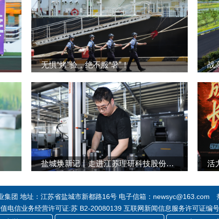
无惧“烤”验，绝不服“暑”！
战
盐城焕新记丨走进江苏理研科技股份有限公司
活
团 地址：江苏省盐城市新都路16号 电子信箱：newsyc@163.com 热线
 增值电信业务经营许可证:苏 B2-20080139 互联网新闻信息服务许可证编