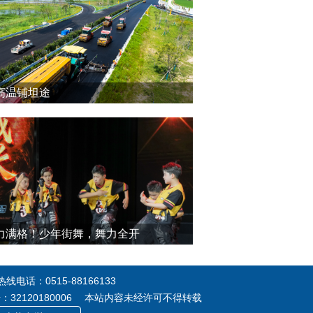
高温铺坦途
力满格！少年街舞，舞力全开
电话：0515-88166133
号：32120180006 本站内容未经许可不得转载