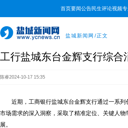
首页
要闻
公告
民生
评论
视频
专
盐城新闻网
/
正文
工行盐城东台金辉支行综合
陈睿
2024-10-17 15:35
近期，工商银行盐城东台金辉支行通过一系列
市场需求的深入洞察，采取了精准定位、关键人物
展。