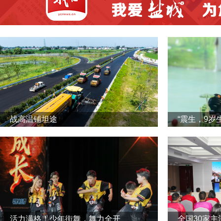
战高温铺坦途
“震生，9岁
活力满格！少年街舞，舞力全开
全国30家